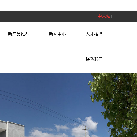
中文站
|
新产品推荐
新闻中心
人才招聘
联系我们