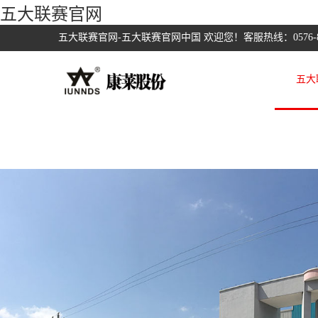
五大联赛官网
五大联赛官网-五大联赛官网中国 欢迎您！客服热线：0576-827
五大