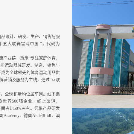
用品设计、研发、生产、销售与服
-五大联赛官网中国 ”，代码为
康产业链，秉承“专注家庭体育，
智能运动器械研发、制造、销售与
于成为全球领先的体育运动用品供
品品牌营销及服务为主线，通过“互联
等，全球销量均位居前列。
线下渠
世界500强企业。
线上渠道，
品长期占比50%左右。凭借产品研发
emy、德国Aldi和Lidl、澳