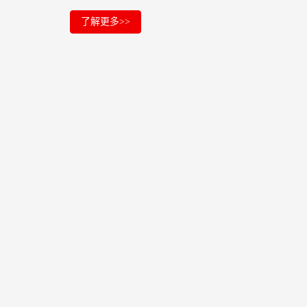
了解更多>>